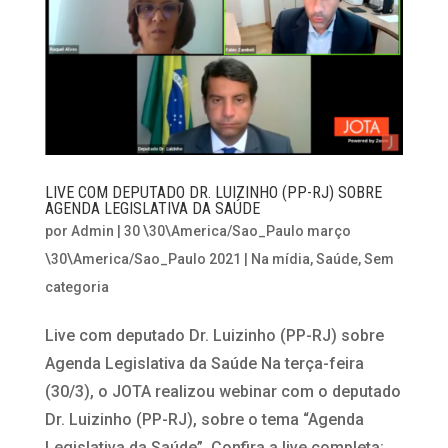
LIVE COM DEPUTADO DR. LUIZINHO (PP-RJ) SOBRE
AGENDA LEGISLATIVA DA SAÚDE
por
Admin
|
30 \30\America/Sao_Paulo março
\30\America/Sao_Paulo 2021
|
Na mídia
,
Saúde
,
Sem
categoria
Live com deputado Dr. Luizinho (PP-RJ) sobre
Agenda Legislativa da Saúde Na terça-feira
(30/3), o JOTA realizou webinar com o deputado
Dr. Luizinho (PP-RJ), sobre o tema “Agenda
Legislativa da Saúde”. Confira a live completa: