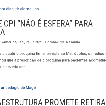
E CPI “NÃO É ESFERA” PARA
NA
31\America/Sao_Paulo 2021
|
Coronavírus
,
Na mídia
ra discutir cloroquina Em entrevista ao Metrópoles, o médico 
rmou que a prescrição de cloroquina para pacientes acometi
e deveria ser...
RAESTRUTURA PROMETE RETIR