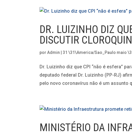
DR. LUIZINHO DIZ QU
DISCUTIR CLOROQUI
por
Admin
|
31 \31\America/Sao_Paulo maio \
Dr. Luizinho diz que CPI “não é esfera” pa
deputado federal Dr. Luizinho (PP-RJ) afi
pelo novo coronavírus não é um assunto qu
MINISTÉRIO DA INF