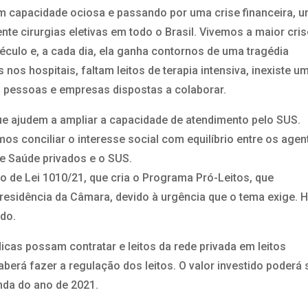
om capacidade ociosa e passando por uma crise financeira, 
te cirurgias eletivas em todo o Brasil. Vivemos a maior cris
éculo e, a cada dia, ela ganha contornos de uma tragédia
os hospitais, faltam leitos de terapia intensiva, inexiste u
, pessoas e empresas dispostas a colaborar.
que ajudem a ampliar a capacidade de atendimento pelo SUS.
os conciliar o interesse social com equilíbrio entre os agen
e Saúde privados e o SUS.
to de Lei 1010/21, que cria o Programa Pró-Leitos, que
residência da Câmara, devido à urgência que o tema exige. H
ado.
dicas possam contratar e leitos da rede privada em leitos
berá fazer a regulação dos leitos. O valor investido poderá 
nda do ano de 2021.