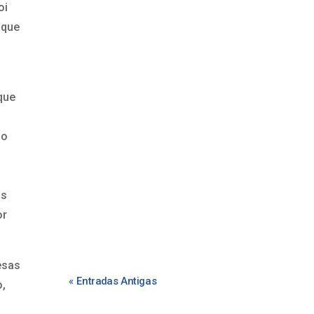
oi
 que
que
ão
os
or
esas
« Entradas Antigas
o,