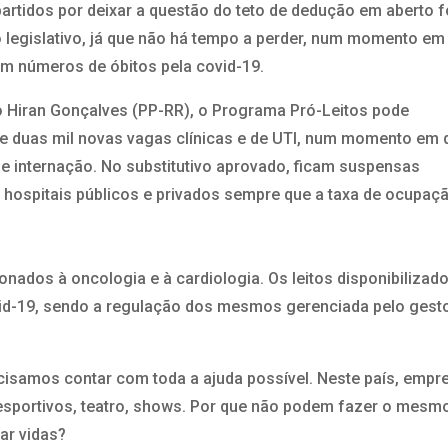
artidos por deixar a questão do teto de dedução em aberto f
o legislativo, já que não há tempo a perder, num momento em
em números de óbitos pela covid-19.
do Hiran Gonçalves (PP-RR), o Programa Pró-Leitos pode
 de duas mil novas vagas clínicas e de UTI, num momento em 
a de internação. No substitutivo aprovado, ficam suspensas
s hospitais públicos e privados sempre que a taxa de ocupaç
nados à oncologia e à cardiologia. Os leitos disponibilizad
id-19, sendo a regulação dos mesmos gerenciada pelo gest
isamos contar com toda a ajuda possível. Neste país, empr
s esportivos, teatro, shows. Por que não podem fazer o mesm
ar vidas?