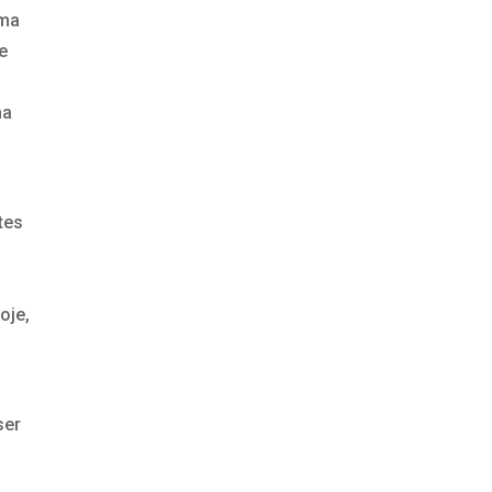
uma
e
ma
tes
oje,
ser