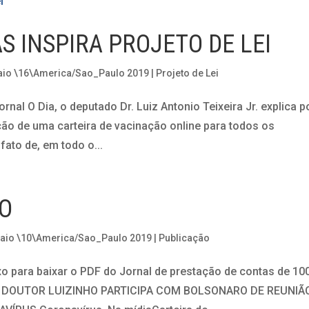
 INSPIRA PROJETO DE LEI
aio \16\America/Sao_Paulo 2019
|
Projeto de Lei
rnal O Dia, o deputado Dr. Luiz Antonio Teixeira Jr. explica p
ção de uma carteira de vacinação online para todos os
fato de, em todo o...
TO
aio \10\America/Sao_Paulo 2019
|
Publicação
xo para baixar o PDF do Jornal de prestação de contas de 10
IAS DOUTOR LUIZINHO PARTICIPA COM BOLSONARO DE REUNIÃ