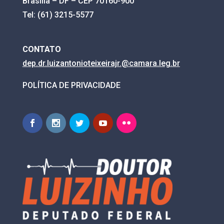
Brasília – DF – CEP 70160-900
Tel: (61) 3215-5577
CONTATO
dep.dr.luizantonioteixeirajr.@
camara.leg.br
POLÍTICA DE PRIVACIDADE