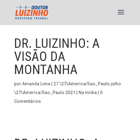
DR. LUIZINHO: A
VISÃO DA
MONTANHA
por
Amanda Lima
|
27 \27\America/Sao_Paulo julho
\27\America/Sao_Paulo 2021
|
Na mídia
|
0
Comentários