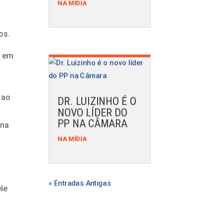
NA MÍDIA
os.
s em
 ao
DR. LUIZINHO É O
NOVO LÍDER DO
PP NA CÂMARA
ana
NA MÍDIA
« Entradas Antigas
le