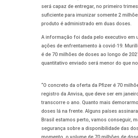
será capaz de entregar, no primeiro trime
suficiente para imunizar somente 2 milhões
produto é administrado em duas doses.
A informação foi dada pelo executivo em
ações de enfrentamento à covid-19. Murill
é de 70 milhões de doses ao longo de 202
quantitativo enviado será menor do que no
“O concreto da oferta da Pfizer é 70 milh
registro da Anvisa, que deve ser em janei
transcorre o ano. Quanto mais demorarm
doses lá na frente. Alguns países assinar
Brasil estamos perto, vamos conseguir, m
segurança sobre a disponibilidade das dose
momento, o volume de 70 milhões de doses