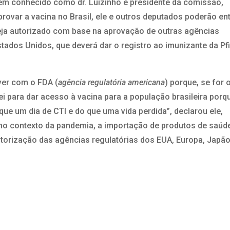
bém conhecido como dr. Luizinho e presidente da comissão,
rovar a vacina no Brasil, ele e outros deputados poderão ent
eja autorizado com base na aprovação de outras agências
stados Unidos, que deverá dar o registro ao imunizante da Pf
iver com o FDA (
agência regulatória americana
) porque, se for 
ei para dar acesso à vacina para a população brasileira porq
ue um dia de CTI e do que uma vida perdida”, declarou ele,
, no contexto da pandemia, a importação de produtos de saúd
torização das agências regulatórias dos EUA, Europa, Japã