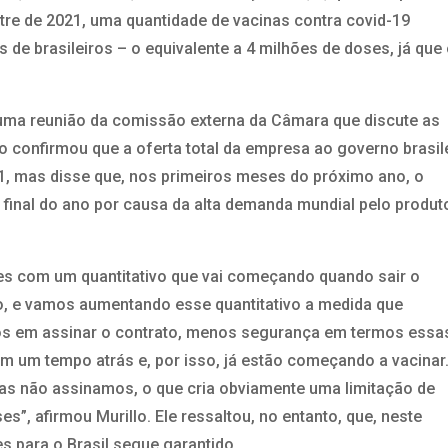
stre de 2021, uma quantidade de vacinas contra covid-19
 de brasileiros – o equivalente a 4 milhões de doses, já que
 uma reunião da comissão externa da Câmara que discute as
o confirmou que a oferta total da empresa ao governo brasil
1, mas disse que, nos primeiros meses do próximo ano, o
 final do ano por causa da alta demanda mundial pelo produt
ões com um quantitativo que vai começando quando sair o
ro, e vamos aumentando esse quantitativo a medida que
os em assinar o contrato, menos segurança em termos essa
am um tempo atrás e, por isso, já estão começando a vacinar
as não assinamos, o que cria obviamente uma limitação de
s”, afirmou Murillo. Ele ressaltou, no entanto, que, neste
 para o Brasil segue garantido.