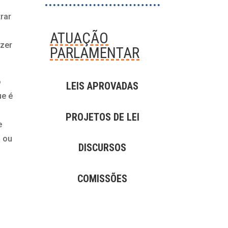
rar
ATUAÇÃO
izer
PARLAMENTAR
o
LEIS APROVADAS
ue é
PROJETOS DE LEI
e
o ou
DISCURSOS
COMISSÕES