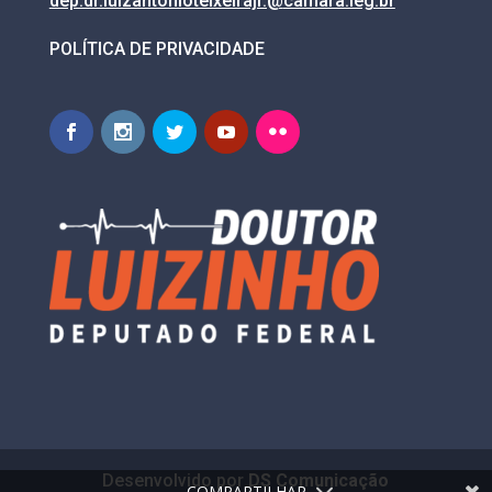
dep.dr.luizantonioteixeirajr.@
camara.leg.br
POLÍTICA DE PRIVACIDADE
Desenvolvido por
DS Comunicação
COMPARTILHAR